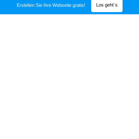
Los geht´s
Erstellen Sie Ihre Webseite gratis!
Zählersteckleisten
Geprüft nach der neuesten Norm ÖVE
R21:2015-09-01
Mehr erfahren!